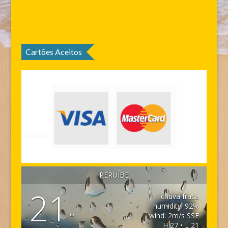
Cartões Aceitos
PERUÍBE
21
chuva fraca
humidity: 92%
°
wind: 2m/s SSE
H 27 • L 21