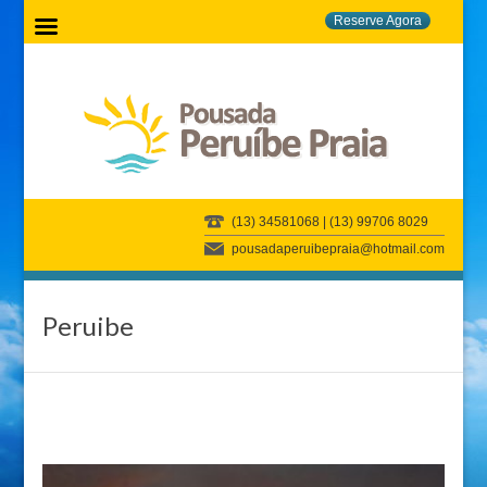
Reserve Agora
(13) 34581068 | (13) 99706 8029
pousadaperuibepraia@hotmail.com
Peruibe