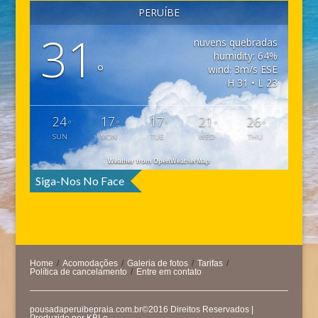
PERUÍBE
31
nuvens quebradas
humidity: 64%
°
wind: 3m/s ESE
H 31 • L 23
24
17
17
21
26
°
°
°
°
°
SUN
MON
TUE
WED
THU
Weather from OpenWeatherMap
Siga-Nos No Face
Home
/
Acomodações
/
Galeria de fotos
/
Tarifas
/
Política de cancelamento
/
Entre em contato
pousadaperuibepraia.com.br©2016 Direitos Reservados |