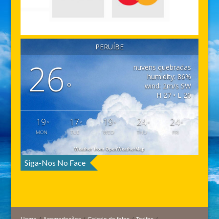
PERUÍBE
26
nuvens quebradas
humidity: 86%
°
wind: 2m/s SW
H 27 • L 20
19
17
19
24
24
°
°
°
°
°
MON
TUE
WED
THU
FRI
Weather from OpenWeatherMap
Siga-Nos No Face