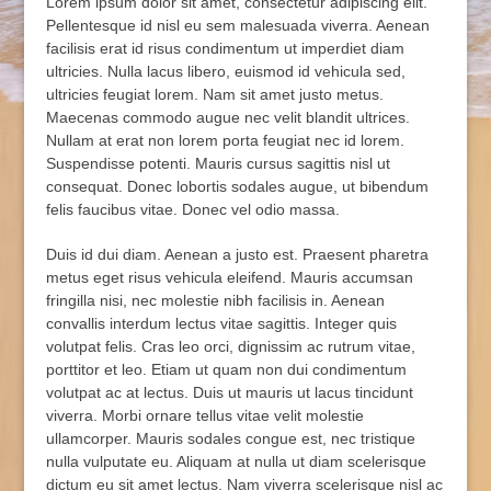
Lorem ipsum dolor sit amet, consectetur adipiscing elit.
Pellentesque id nisl eu sem malesuada viverra. Aenean
facilisis erat id risus condimentum ut imperdiet diam
ultricies. Nulla lacus libero, euismod id vehicula sed,
ultricies feugiat lorem. Nam sit amet justo metus.
Maecenas commodo augue nec velit blandit ultrices.
Nullam at erat non lorem porta feugiat nec id lorem.
Suspendisse potenti. Mauris cursus sagittis nisl ut
consequat. Donec lobortis sodales augue, ut bibendum
felis faucibus vitae. Donec vel odio massa.
Duis id dui diam. Aenean a justo est. Praesent pharetra
metus eget risus vehicula eleifend. Mauris accumsan
fringilla nisi, nec molestie nibh facilisis in. Aenean
convallis interdum lectus vitae sagittis. Integer quis
volutpat felis. Cras leo orci, dignissim ac rutrum vitae,
porttitor et leo. Etiam ut quam non dui condimentum
volutpat ac at lectus. Duis ut mauris ut lacus tincidunt
viverra. Morbi ornare tellus vitae velit molestie
ullamcorper. Mauris sodales congue est, nec tristique
nulla vulputate eu. Aliquam at nulla ut diam scelerisque
dictum eu sit amet lectus. Nam viverra scelerisque nisl ac