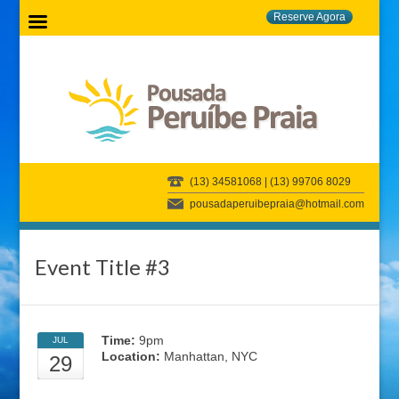
Reserve Agora
(13) 34581068 | (13) 99706 8029
pousadaperuibepraia@hotmail.com
Event Title #3
Time:
9pm
JUL
Location:
Manhattan, NYC
29